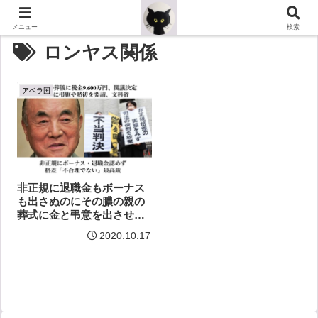
メニュー
検索
ロンヤス関係
アベラ国
非正規に退職金もボーナス
も出さぬのにその膿の親の
葬式に金と弔意を出させる
非道
2020.10.17