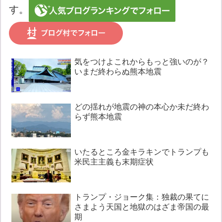
す。
気をつけよこれからもっと強いのが？
いまだ終わらぬ熊本地震
どの揺れが地震の神の本心か未だ終わ
らず熊本地震
いたるところ金キラキンでトランプも
米民主主義も末期症状
トランプ・ジョーク集：独裁の果てに
さまよう天国と地獄のはざま帝国の最
期