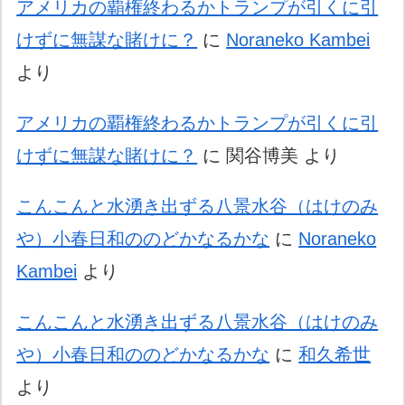
アメリカの覇権終わるかトランプが引くに引
けずに無謀な賭けに？
に
Noraneko Kambei
より
アメリカの覇権終わるかトランプが引くに引
けずに無謀な賭けに？
に
関谷博美
より
こんこんと水湧き出ずる八景水谷（はけのみ
や）小春日和ののどかなるかな
に
Noraneko
Kambei
より
こんこんと水湧き出ずる八景水谷（はけのみ
や）小春日和ののどかなるかな
に
和久希世
より