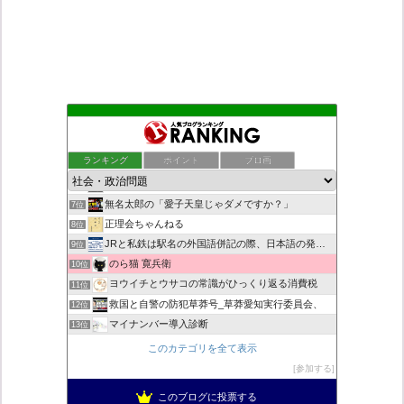
ダリチョコ dalichoko
3位
死神タカ位置サナエのオイルショックドクトリン憲法改悪計画！
4位
ランキング
ポイント
ブロ画
恥を知れ、恥を
5位
みんなのブラック企業通信簿
6位
無名太郎の「愛子天皇じゃダメですか？」
7位
正理会ちゃんねる
8位
JRと私鉄は駅名の外国語併記の際、日本語の発音/…
9位
のら猫 寛兵衛
10位
ヨウイチとウサコの常識がひっくり返る消費税
11位
救国と自警の防犯草莽号_草莽愛知実行委員会、
12位
マイナンバー導入診断
13位
日本の覚醒
14位
このカテゴリを全て表示
バックストリートを歩く影の独り言
15位
参加する
真のジャーナリズムがここにある！
16位
このブログに投票する
超革新ひふみ神示