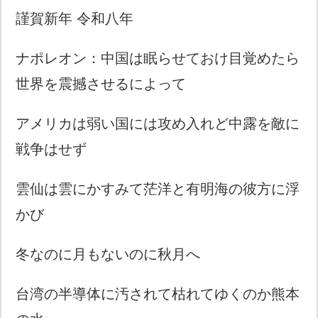
謹賀新年 令和八年
ナポレオン：中国は眠らせておけ目覚めたら
世界を震撼させるによって
アメリカは弱い国には攻め入れど中露を敵に
戦争はせず
雲仙は雲にかすみて茫洋と有明海の彼方に浮
かび
冬なのに月もないのに秋月へ
台湾の半導体に汚されて枯れてゆくのか熊本