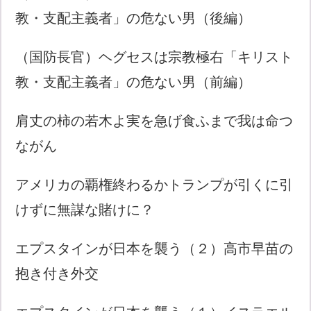
教・支配主義者」の危ない男（後編）
（国防長官）ヘグセスは宗教極右「キリスト
教・支配主義者」の危ない男（前編）
肩丈の柿の若木よ実を急げ食ふまで我は命つ
ながん
アメリカの覇権終わるかトランプが引くに引
けずに無謀な賭けに？
エプスタインが日本を襲う（２）高市早苗の
抱き付き外交