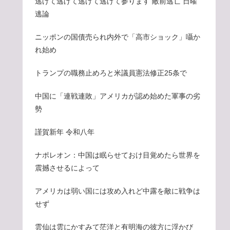
逃げて逃げて逃げて逃げて参ります 敵前逃亡 日曜
逃論
ニッポンの国債売られ内外で「高市ショック」囁か
れ始め
トランプの職務止めろと米議員憲法修正25条で
中国に「連戦連敗」アメリカが認め始めた軍事の劣
勢
謹賀新年 令和八年
ナポレオン：中国は眠らせておけ目覚めたら世界を
震撼させるによって
アメリカは弱い国には攻め入れど中露を敵に戦争は
せず
雲仙は雲にかすみて茫洋と有明海の彼方に浮かび