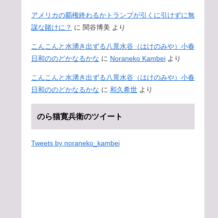
アメリカの覇権終わるかトランプが引くに引けずに無
謀な賭けに？
に
関谷博美
より
こんこんと水湧き出ずる八景水谷（はけのみや）小春
日和ののどかなるかな
に
Noraneko Kambei
より
こんこんと水湧き出ずる八景水谷（はけのみや）小春
日和ののどかなるかな
に
和久希世
より
のら猫寛兵衛のツイート
Tweets by noraneko_kambei