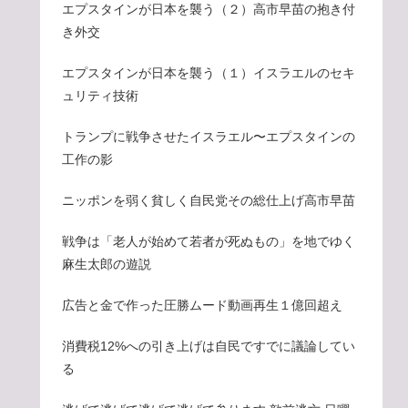
エプスタインが日本を襲う（２）高市早苗の抱き付
き外交
エプスタインが日本を襲う（１）イスラエルのセキ
ュリティ技術
トランプに戦争させたイスラエル〜エプスタインの
工作の影
ニッポンを弱く貧しく自民党その総仕上げ高市早苗
戦争は「老人が始めて若者が死ぬもの」を地でゆく
麻生太郎の遊説
広告と金で作った圧勝ムード動画再生１億回超え
消費税12%への引き上げは自民ですでに議論してい
る