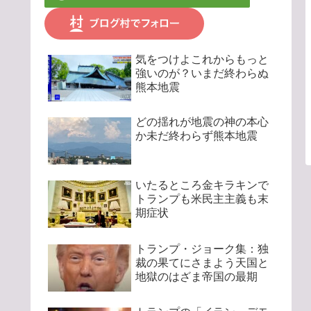
気をつけよこれからもっと
強いのが？いまだ終わらぬ
熊本地震
どの揺れが地震の神の本心
か未だ終わらず熊本地震
いたるところ金キラキンで
トランプも米民主主義も末
期症状
トランプ・ジョーク集：独
裁の果てにさまよう天国と
地獄のはざま帝国の最期