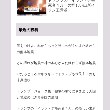
トランプの「イラン・デモ
死者４万」の怪しい出所イ
ラン王党派
最近の投稿
気をつけよこれからもっと強いのが？いまだ終わら
ぬ熊本地震
どの揺れが地震の神の本心か未だ終わらず熊本地震
いたるところ金キラキンでトランプも米民主主義も
末期症状
トランプ・ジョーク集：独裁の果てにさまよう天国
と地獄のはざま帝国の最期
トランプの「イラン・デモ死者４万」の怪しい出所