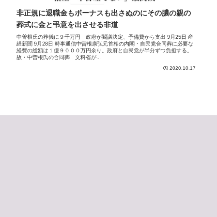
非正規に退職金もボーナスも出さぬのにその膿の親の
葬式に金と弔意を出させる非道
中曽根氏の葬儀に９千万円 政府が閣議決定、予備費から支出 9月25日 産
経新聞 9月28日 時事通信中曽根康弘元首相の内閣・自民党合同葬に必要な
経費の総額は１億９０００万円余り。政府と自民党が半分ずつ負担する。
故・中曽根氏の合同葬 文科省が...
2020.10.17