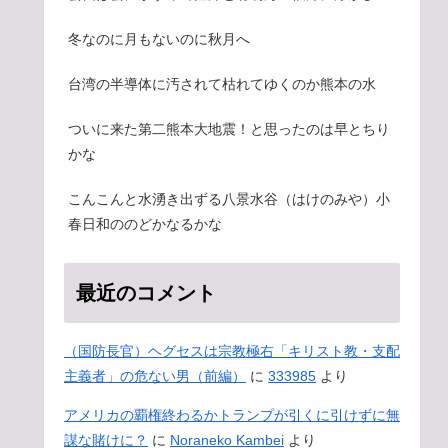
冬なのに月もないのに秋月へ
台湾の半導体に汚されて枯れてゆくのか熊本の水
ついに来た第二熊本大地震！と思ったのは早とちり
かな
こんこんと水湧き出ずる八景水谷（はけのみや）小
春日和ののどかなるかな
最近のコメント
（国防長官）ヘグセスは宗教極右「キリスト教・支配
主義者」の危ない男（前編）
に
333985
より
アメリカの覇権終わるかトランプが引くに引けずに無
謀な賭けに？
に
Noraneko Kambei
より