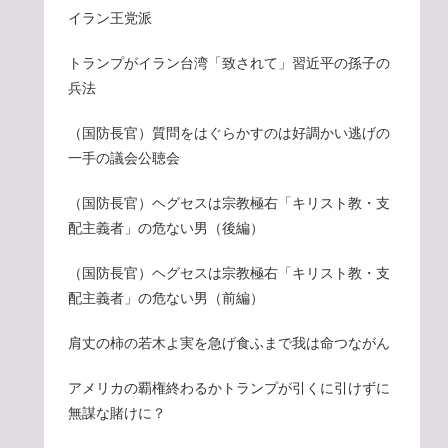
イラン王党派
トランプがイラン台湾「致されて」習近平の孫子の
兵法
（国防長官）質問をはぐらかすのは好調かい逃げの
一手の議会公聴会
（国防長官）ヘグセスは宗教極右「キリスト教・支
配主義者」の危ない男（後編）
（国防長官）ヘグセスは宗教極右「キリスト教・支
配主義者」の危ない男（前編）
肩丈の柿の若木よ実を急げ食ふまで我は命つながん
アメリカの覇権終わるかトランプが引くに引けずに
無謀な賭けに？