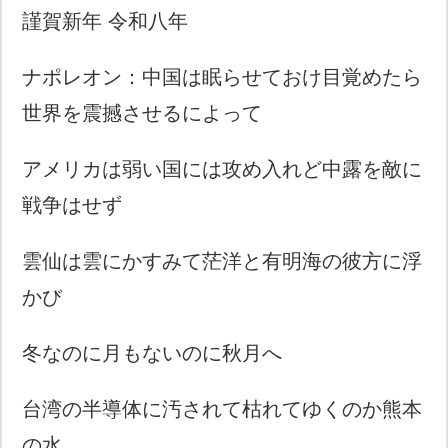
謹賀新年 令和八年
ナポレオン：中国は眠らせておけ目覚めたら
世界を震撼させるによって
アメリカは弱い国には攻め入れど中露を敵に
戦争はせず
雲仙は雲にかすみて茫洋と有明海の彼方に浮
かび
冬なのに月もないのに秋月へ
台湾の半導体に汚されて枯れてゆくのか熊本
の水