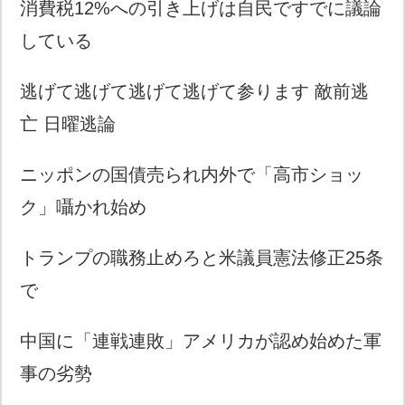
消費税12%への引き上げは自民ですでに議論
している
逃げて逃げて逃げて逃げて参ります 敵前逃
亡 日曜逃論
ニッポンの国債売られ内外で「高市ショッ
ク」囁かれ始め
トランプの職務止めろと米議員憲法修正25条
で
中国に「連戦連敗」アメリカが認め始めた軍
事の劣勢