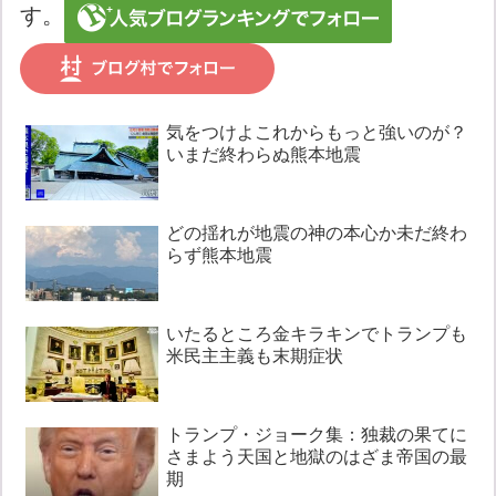
す。
気をつけよこれからもっと強いのが？
いまだ終わらぬ熊本地震
どの揺れが地震の神の本心か未だ終わ
らず熊本地震
いたるところ金キラキンでトランプも
米民主主義も末期症状
トランプ・ジョーク集：独裁の果てに
さまよう天国と地獄のはざま帝国の最
期