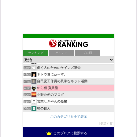
デモや街宣のお供に！プラカード無料素材
42位
ついっちゃが速報
43位
ランキング
ポイント
ブロ画
老子の道（万物の源）と徳
44位
秩父市議会議員 黒澤秀之 ブログ
45位
働く人のためのケインズ革命
46位
ネトウヨにゅーす。
47位
自民党工作員の異常なネット活動
48位
のら猫 寛兵衛
49位
小野公使のブログ
50位
営業せきやんの憂鬱
51位
柏の住人
52位
菜穂は猫が好き
53位
このカテゴリを全て表示
こんなニュースにでくわした
54位
参加する
新！脱「愛国カルト」のススメ
55位
このブログに投票する
ねずさんの学ぼう日本
56位