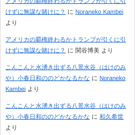
アメリカの覇権終わるかトランプが引くに引
けずに無謀な賭けに？
に
Noraneko Kambei
より
アメリカの覇権終わるかトランプが引くに引
けずに無謀な賭けに？
に
関谷博美
より
こんこんと水湧き出ずる八景水谷（はけのみ
や）小春日和ののどかなるかな
に
Noraneko
Kambei
より
こんこんと水湧き出ずる八景水谷（はけのみ
や）小春日和ののどかなるかな
に
和久希世
より