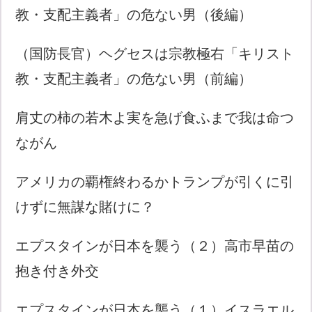
教・支配主義者」の危ない男（後編）
（国防長官）ヘグセスは宗教極右「キリスト
教・支配主義者」の危ない男（前編）
肩丈の柿の若木よ実を急げ食ふまで我は命つ
ながん
アメリカの覇権終わるかトランプが引くに引
けずに無謀な賭けに？
エプスタインが日本を襲う（２）高市早苗の
抱き付き外交
エプスタインが日本を襲う（１）イスラエル