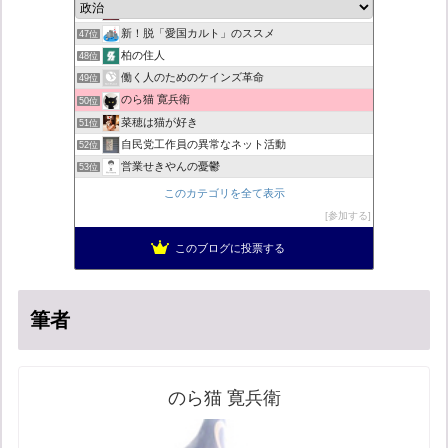
小野公使のブログ
46位
新！脱「愛国カルト」のススメ
47位
柏の住人
48位
働く人のためのケインズ革命
49位
のら猫 寛兵衛
50位
菜穂は猫が好き
51位
自民党工作員の異常なネット活動
52位
営業せきやんの憂鬱
53位
ネトウヨにゅーす。
54位
このカテゴリを全て表示
ねずさんの学ぼう日本
55位
参加する
秩父市議会議員 黒澤秀之 ブログ
56位
このブログに投票する
闘う保守 吹田と子供の未来のために
57位
筆者
のら猫 寛兵衛