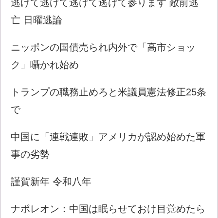
逃げて逃げて逃げて逃げて参ります 敵前逃
亡 日曜逃論
ニッポンの国債売られ内外で「高市ショッ
ク」囁かれ始め
トランプの職務止めろと米議員憲法修正25条
で
中国に「連戦連敗」アメリカが認め始めた軍
事の劣勢
謹賀新年 令和八年
ナポレオン：中国は眠らせておけ目覚めたら