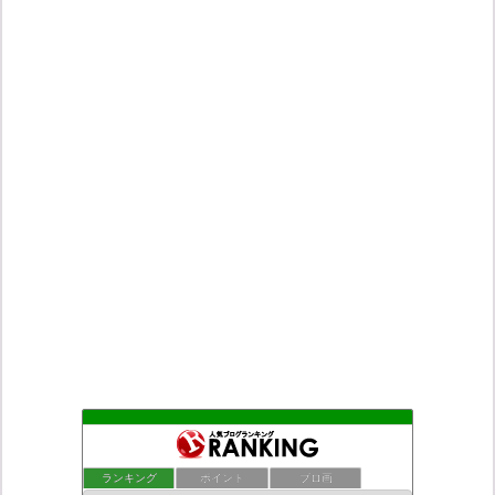
老子の道（万物の源）と徳 ＝大本神諭の一輪＋日月神示の神一厘
43位
ついっちゃが速報
44位
ランキング
ポイント
ブロ画
デモや街宣のお供に！プラカード無料素材
45位