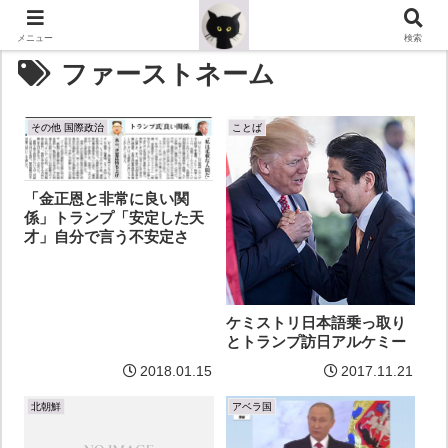
メニュー
検索
ファーストネーム
その他 国際政治
ことば
「金正恩と非常に良い関
係」トランプ「安定した天
才」自分で言う不安定さ
ケミストリ日本語乗っ取り
とトランプ訪日アルケミー
2018.01.15
2017.11.21
北朝鮮
アベラ国