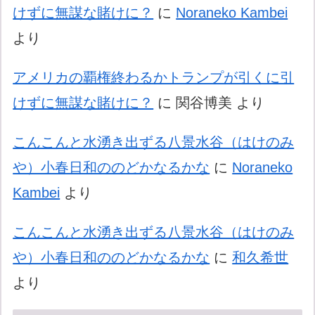
けずに無謀な賭けに？
に
Noraneko Kambei
より
アメリカの覇権終わるかトランプが引くに引
けずに無謀な賭けに？
に
関谷博美
より
こんこんと水湧き出ずる八景水谷（はけのみ
や）小春日和ののどかなるかな
に
Noraneko
Kambei
より
こんこんと水湧き出ずる八景水谷（はけのみ
や）小春日和ののどかなるかな
に
和久希世
より