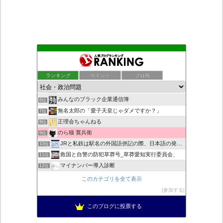
もえるあじあ
2位
死神タカ位置サナエのオイルショックドクトリン憲法改悪計画！
3位
ランキング
ポイント
ブロ画
ダリチョコ dalichoko
4位
恥を知れ、恥を
5位
みんなのブラック企業通信簿
6位
無名太郎の「愛子天皇じゃダメですか？」
7位
正理会ちゃんねる
8位
のら猫 寛兵衛
9位
JRと私鉄は駅名の外国語併記の際、日本語の発音/…
10位
救国と自警の防犯草莽号_草莽愛知実行委員会、
11位
マイナンバー導入診断
12位
ヨウイチとウサコの常識がひっくり返る消費税
13位
このカテゴリを全て表示
日本の覚醒
14位
参加する
バックストリートを歩く影の独り言
15位
このブログに投票する
真のジャーナリズムがここにある！
16位