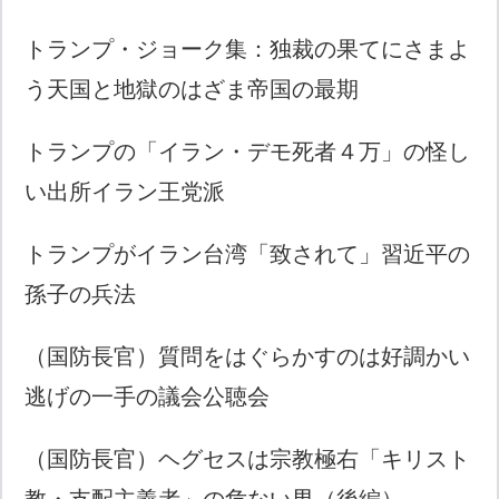
トランプ・ジョーク集：独裁の果てにさまよ
う天国と地獄のはざま帝国の最期
トランプの「イラン・デモ死者４万」の怪し
い出所イラン王党派
トランプがイラン台湾「致されて」習近平の
孫子の兵法
（国防長官）質問をはぐらかすのは好調かい
逃げの一手の議会公聴会
（国防長官）ヘグセスは宗教極右「キリスト
教・支配主義者」の危ない男（後編）