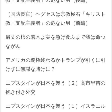
（国防長官）ヘグセスは宗教極右「キリスト
教・支配主義者」の危ない男（前編）
肩丈の柿の若木よ実を急げ食ふまで我は命つ
ながん
アメリカの覇権終わるかトランプが引くに引
けずに無謀な賭けに？
エプスタインが日本を襲う（２）高市早苗の
抱き付き外交
エプスタインが日本を襲う（１）イスラエル