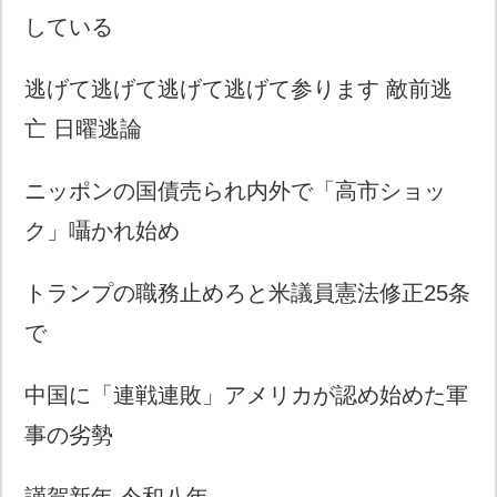
している
逃げて逃げて逃げて逃げて参ります 敵前逃
亡 日曜逃論
ニッポンの国債売られ内外で「高市ショッ
ク」囁かれ始め
トランプの職務止めろと米議員憲法修正25条
で
中国に「連戦連敗」アメリカが認め始めた軍
事の劣勢
謹賀新年 令和八年