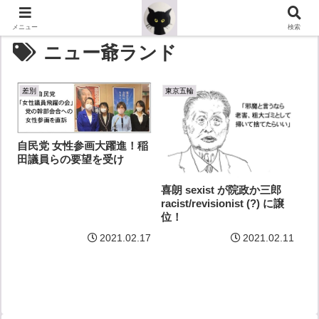
メニュー
検索
ニュー爺ランド
差別
東京五輪
自民党 女性参画大躍進！稲
田議員らの要望を受け
喜朗 sexist が院政か三郎
racist/revisionist (?) に譲
位！
2021.02.17
2021.02.11