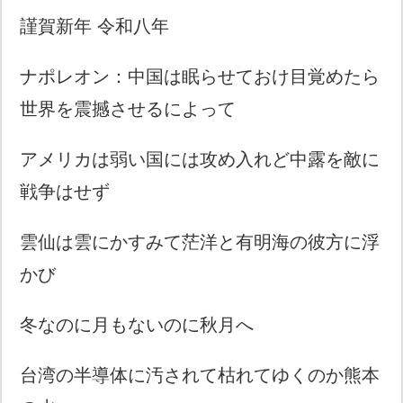
謹賀新年 令和八年
ナポレオン：中国は眠らせておけ目覚めたら
世界を震撼させるによって
アメリカは弱い国には攻め入れど中露を敵に
戦争はせず
雲仙は雲にかすみて茫洋と有明海の彼方に浮
かび
冬なのに月もないのに秋月へ
台湾の半導体に汚されて枯れてゆくのか熊本