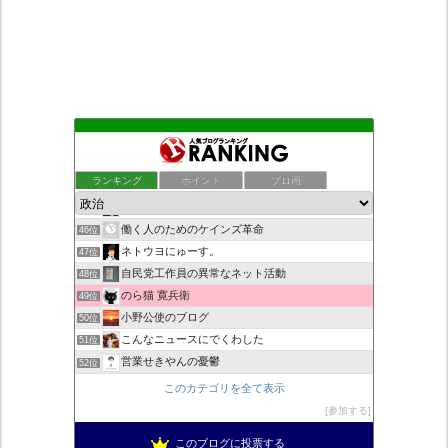
デモや街宣のお供に！プラカード無料素材
42位
ついっちゃが速報
43位
ランキング
ポイント
ブロ画
九の魔方陣 〜 老子の道（万物の源）と徳
44位
秩父市議会議員 黒澤秀之 ブログ
45位
働く人のためのケインズ革命
46位
ネトウヨにゅーす。
47位
自民党工作員の異常なネット活動
48位
のら猫 寛兵衛
49位
小野公使のブログ
50位
こんなニュースにでくわした
51位
営業せきやんの憂鬱
52位
柏の住人
53位
このカテゴリを全て表示
菜穂は猫が好き
54位
参加する
新！脱「愛国カルト」のススメ
55位
このブログに投票する