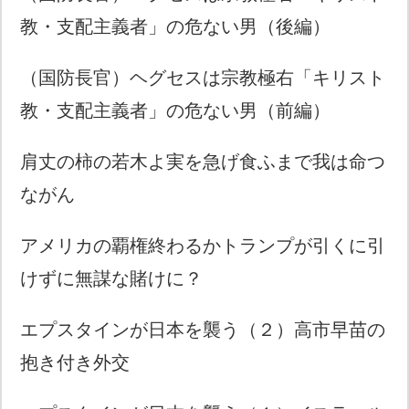
教・支配主義者」の危ない男（後編）
（国防長官）ヘグセスは宗教極右「キリスト
教・支配主義者」の危ない男（前編）
肩丈の柿の若木よ実を急げ食ふまで我は命つ
ながん
アメリカの覇権終わるかトランプが引くに引
けずに無謀な賭けに？
エプスタインが日本を襲う（２）高市早苗の
抱き付き外交