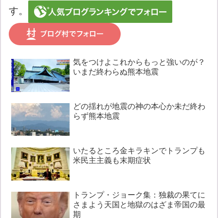
す。
気をつけよこれからもっと強いのが？
いまだ終わらぬ熊本地震
どの揺れが地震の神の本心か未だ終わ
らず熊本地震
いたるところ金キラキンでトランプも
米民主主義も末期症状
トランプ・ジョーク集：独裁の果てに
さまよう天国と地獄のはざま帝国の最
期