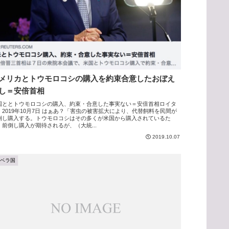
メリカとトウモロコシの購入を約束合意したおぼえ
し＝安倍首相
国ととトウモロコシの購入、約束・合意した事実ない＝安倍首相ロイタ
 2019年10月7日 はぁあ？「害虫の被害拡大により、代替飼料を民間が
倒し購入する。トウモロコシはその多くが米国から購入されているた
、前倒し購入が期待されるが、（大統...
2019.10.07
アベラ国