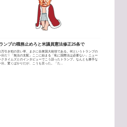
ランプの職務止めろと米議員憲法修正25条で
の万引き犯の言い草、まさに合衆国大統領である。何というトランプの
い分だ！「無法の支配」ここに始まる「私に国際法は必要ない」ニュー
ークタイムズとのインタビューでこう語ったトランプ。なんとも勝手な
い分。驚くばかりだが、こうも言った。「た...