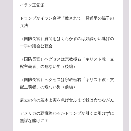
イラン王党派
トランプがイラン台湾「致されて」習近平の孫子の
兵法
（国防長官）質問をはぐらかすのは好調かい逃げの
一手の議会公聴会
（国防長官）ヘグセスは宗教極右「キリスト教・支
配主義者」の危ない男（後編）
（国防長官）ヘグセスは宗教極右「キリスト教・支
配主義者」の危ない男（前編）
肩丈の柿の若木よ実を急げ食ふまで我は命つながん
アメリカの覇権終わるかトランプが引くに引けずに
無謀な賭けに？