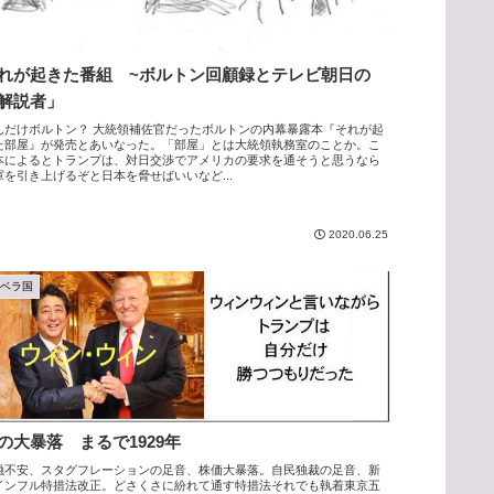
れが起きた番組 ~ボルトン回顧録とテレビ朝日の
解説者」
んだけボルトン？ 大統領補佐官だったボルトンの内幕暴露本『それが起
た部屋』が発売とあいなった。「部屋」とは大統領執務室のことか。こ
本によるとトランプは、対日交渉でアメリカの要求を通そうと思うなら
軍を引き上げるぞと日本を脅せばいいなど...
2020.06.25
アベラ国
の大暴落 まるで1929年
融不安、スタグフレーションの足音、株価大暴落。自民独裁の足音、新
インフル特措法改正。どさくさに紛れて通す特措法それでも執着東京五