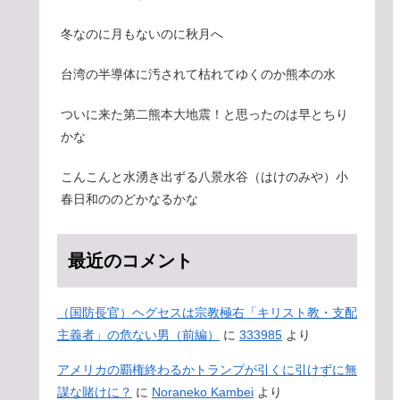
冬なのに月もないのに秋月へ
台湾の半導体に汚されて枯れてゆくのか熊本の水
ついに来た第二熊本大地震！と思ったのは早とちり
かな
こんこんと水湧き出ずる八景水谷（はけのみや）小
春日和ののどかなるかな
最近のコメント
（国防長官）ヘグセスは宗教極右「キリスト教・支配
主義者」の危ない男（前編）
に
333985
より
アメリカの覇権終わるかトランプが引くに引けずに無
謀な賭けに？
に
Noraneko Kambei
より