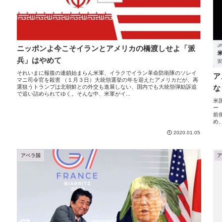
ニッポンよ今こそイランとアメリカの橋渡しせよ「派
兵」はやめて
それいまに報復の連鎖始まらん米軍、イラクでイラン革命防衛隊のソレイ
ア
マニ司令官を殺害 （１月３日）大統領選挙の年を迎えたアメリカだが、再
な
選狙うトランプは北朝鮮との外交も進展しない、国内でも大統領弾劾訴追
で追い詰められてゆく。そんな中、米軍がイ...
米
ー
前
め
2020.01.05
アベラ国