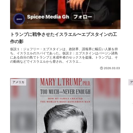
トランプに戦争させたイスラエル〜エプスタインの工
作の影
仮説１：ジェフリー・エプスタインは、政財界、諜報界に幅広い人脈を持
ち、イスラエルのスパイであった。仮説２：エプスタインはバージン諸島
にある自分の島でトランプと未成年者のセックスを盗撮。トランプは、そ
の動画などでイスラエルから脅され、イスラエ...
2026.03.03
アメリカ