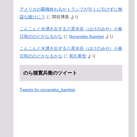
アメリカの覇権終わるかトランプが引くに引けずに無
謀な賭けに？
に
関谷博美
より
こんこんと水湧き出ずる八景水谷（はけのみや）小春
日和ののどかなるかな
に
Noraneko Kambei
より
こんこんと水湧き出ずる八景水谷（はけのみや）小春
日和ののどかなるかな
に
和久希世
より
のら猫寛兵衛のツイート
Tweets by noraneko_kambei