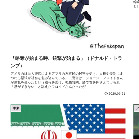
輪
と
「略奪が始まる時、銃撃が始まる」（ドナルド・トラ
ンプ）
アメリカは白人警官によるアフリカ系市民の殺害を受け、人種や差別にま
つわる緊張が社会を包み込んでいる。（警官は、ジョージ・フロイドさん
が偽札を使ったという通報を受け、職務質問。膝で首を押さえつけられ
「息ができない」と訴えたフロイドさんだったが...
2020.06.21
中東