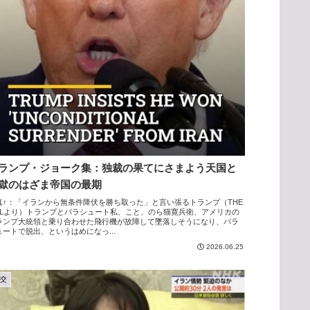
ランプ・ジョーク集：独裁の果てにさまよう天国と
獄のはざま帝国の最期
真↑：「イランから無条件降伏を勝ち取った」と言い張るトランプ（THE
ILLより）トランプとパラシュート私、こと、のら猫寛兵衛、アメリカの
ランプ大統領と乗り合わせた飛行機が故障して墜落しそうになり、パラ
ュートで脱出、というはめになっ...
2026.06.25
外交