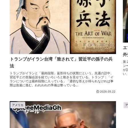
エ
外
トランプがイラン台湾「致されて」習近平の孫子の兵
第
法
ン
が
トランプがイランと「最終段階」返答待ちの状態だという。先週の訪中、
い
習近平との首脳会談を経ていろいろと動きを見せている。トランプ：「イ
ランについては最終段階に入っている」「適切な答えが得られなければ事
態は急速に進む。われわれの準備は整っている...
2026.05.22
アメリカ