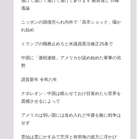
逃げて逃げて逃げて逃げて参ります 敵前逃亡 日曜
逃論
ニッポンの国債売られ内外で「高市ショック」囁か
れ始め
トランプの職務止めろと米議員憲法修正25条で
中国に「連戦連敗」アメリカが認め始めた軍事の劣
勢
謹賀新年 令和八年
ナポレオン：中国は眠らせておけ目覚めたら世界を
震撼させるによって
アメリカは弱い国には攻め入れど中露を敵に戦争は
せず
雲仙は雲にかすみて茫洋と有明海の彼方に浮かび