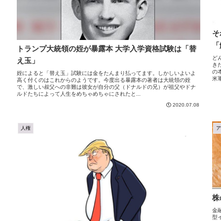
そ
「
トランプ大統領の姪が暴露本 大学入学資格試験は「替
ど
え玉」
き
の
姪によると「替え玉」試験には金をたんまり払ってます。しかしいよいよ
米
高く付くのはこれからのようです。今度出る暴露本の著者は大統領の姪
で、激しい叔父への非難は彼女が自分の父（ドナルドの兄）が祖父やドナ
ルドたちによって人生をめちゃめちゃにされたと...
2020.07.08
人権
株
金
型