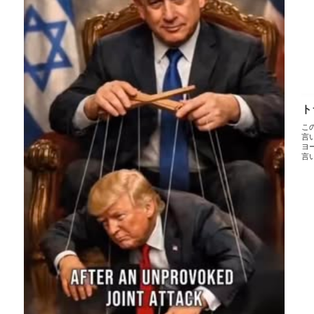
ト
こ
言
ヨ
言