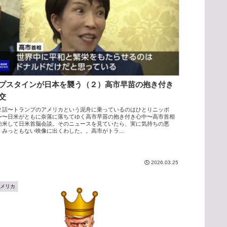
プスタインが日本を襲う（２）高市早苗の抱き付き
交
２話〜トランプのアメリカという泥舟に乗っているのはひとりニッポ
〜〜日米がともに奈落に落ちてゆく高市早苗の抱き付き心中〜高市首相
訪米して日米首脳会談。そのニュースを見ていたら、実に気持ちの悪
、みっともない映像に出くわした。。高市がトラ...
2026.03.25
アメリカ