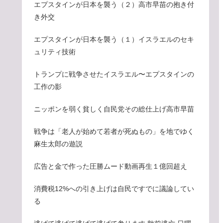
エプスタインが日本を襲う（２）高市早苗の抱き付
き外交
エプスタインが日本を襲う（１）イスラエルのセキ
ュリティ技術
トランプに戦争させたイスラエル〜エプスタインの
工作の影
ニッポンを弱く貧しく自民党その総仕上げ高市早苗
戦争は「老人が始めて若者が死ぬもの」を地でゆく
麻生太郎の遊説
広告と金で作った圧勝ムード動画再生１億回超え
消費税12%への引き上げは自民ですでに議論してい
る