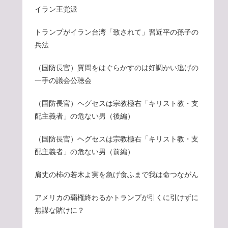
イラン王党派
トランプがイラン台湾「致されて」習近平の孫子の
兵法
（国防長官）質問をはぐらかすのは好調かい逃げの
一手の議会公聴会
（国防長官）ヘグセスは宗教極右「キリスト教・支
配主義者」の危ない男（後編）
（国防長官）ヘグセスは宗教極右「キリスト教・支
配主義者」の危ない男（前編）
肩丈の柿の若木よ実を急げ食ふまで我は命つながん
アメリカの覇権終わるかトランプが引くに引けずに
無謀な賭けに？