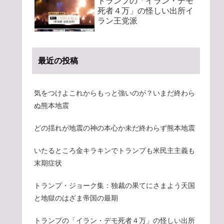
トランプの「イラン・デモ
死者４万」の怪しい出所イ
ラン王党派
最近の投稿
気をつけよこれからもっと強いのが？いまだ終わら
ぬ熊本地震
どの揺れが地震の神の本心か未だ終わらず熊本地震
いたるところ金キラキンでトランプも米民主主義も
末期症状
トランプ・ジョーク集：独裁の果てにさまよう天国
と地獄のはざま帝国の最期
トランプの「イラン・デモ死者４万」の怪しい出所