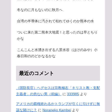
冬なのに月もないのに秋月へ
台湾の半導体に汚されて枯れてゆくのか熊本の水
ついに来た第二熊本大地震！と思ったのは早とちり
かな
こんこんと水湧き出ずる八景水谷（はけのみや）小
春日和ののどかなるかな
最近のコメント
（国防長官）ヘグセスは宗教極右「キリスト教・支配
主義者」の危ない男（前編）
に
333985
より
アメリカの覇権終わるかトランプが引くに引けずに無
謀な賭けに？
に
Noraneko Kambei
より