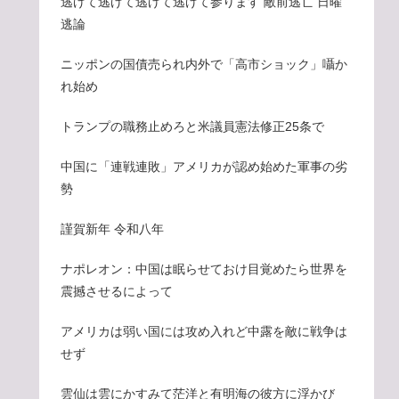
逃げて逃げて逃げて逃げて参ります 敵前逃亡 日曜
逃論
ニッポンの国債売られ内外で「高市ショック」囁か
れ始め
トランプの職務止めろと米議員憲法修正25条で
中国に「連戦連敗」アメリカが認め始めた軍事の劣
勢
謹賀新年 令和八年
ナポレオン：中国は眠らせておけ目覚めたら世界を
震撼させるによって
アメリカは弱い国には攻め入れど中露を敵に戦争は
せず
雲仙は雲にかすみて茫洋と有明海の彼方に浮かび