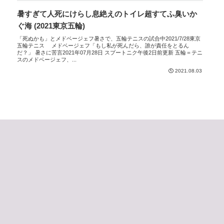
暑すぎて人死にけらし息絶えのトイレ超すてふ臭いか
ぐ海 (2021東京五輪)
「死ぬかも」とメドベージェフ暑さで、五輪テニスの試合中2021/7/28東京
五輪テニス メドベージェフ「もし私が死んだら、誰が責任をとるん
だ？」 暑さに苦言2021年07月28日 スプートニク午後2日前更新 五輪＝テニ
スのメドベージェフ、...
2021.08.03