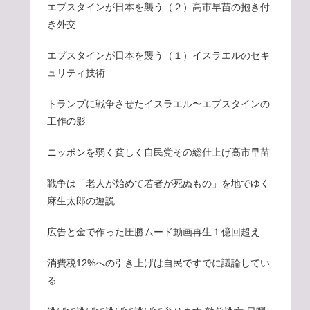
エプスタインが日本を襲う（２）高市早苗の抱き付
き外交
エプスタインが日本を襲う（１）イスラエルのセキ
ュリティ技術
トランプに戦争させたイスラエル〜エプスタインの
工作の影
ニッポンを弱く貧しく自民党その総仕上げ高市早苗
戦争は「老人が始めて若者が死ぬもの」を地でゆく
麻生太郎の遊説
広告と金で作った圧勝ムード動画再生１億回超え
消費税12%への引き上げは自民ですでに議論してい
る