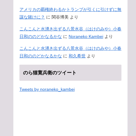
アメリカの覇権終わるかトランプが引くに引けずに無
謀な賭けに？
に
関谷博美
より
こんこんと水湧き出ずる八景水谷（はけのみや）小春
日和ののどかなるかな
に
Noraneko Kambei
より
こんこんと水湧き出ずる八景水谷（はけのみや）小春
日和ののどかなるかな
に
和久希世
より
のら猫寛兵衛のツイート
Tweets by noraneko_kambei