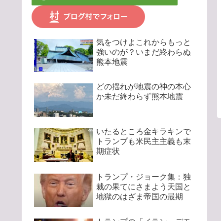
気をつけよこれからもっと
強いのが？いまだ終わらぬ
熊本地震
どの揺れが地震の神の本心
か未だ終わらず熊本地震
いたるところ金キラキンで
トランプも米民主主義も末
期症状
トランプ・ジョーク集：独
裁の果てにさまよう天国と
地獄のはざま帝国の最期