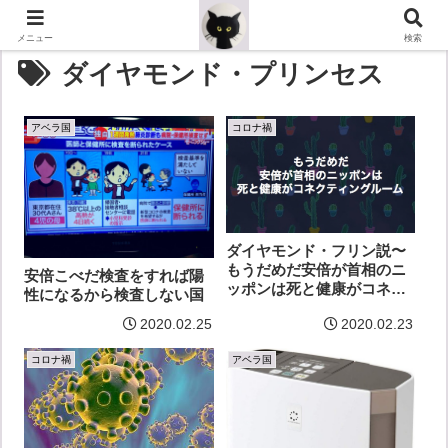
メニュー
検索
ダイヤモンド・プリンセス
アベラ国
コロナ禍
ダイヤモンド・フリン説〜
もうだめだ安倍が首相のニ
安倍こべだ検査をすれば陽
ッポンは死と健康がコネク
性になるから検査しない国
ティングルーム
2020.02.25
2020.02.23
コロナ禍
アベラ国