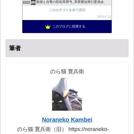
救国と自警の防犯草莽号_草莽愛知実行委員会、
12位
マイナンバー導入診断
13位
このカテゴリを全て表示
バックストリートを歩く影の独り言
14位
参加する
真のジャーナリズムがここにある！
15位
このブログに投票する
超革新ひふみ神示
16位
筆者
のら猫 寛兵衛
Noraneko Kambei
のら猫 寛兵衛（旧） https://noraneko-