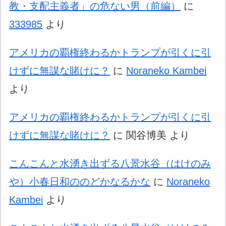
教・支配主義者」の危ない男（前編）
に
333985
より
アメリカの覇権終わるかトランプが引くに引
けずに無謀な賭けに？
に
Noraneko Kambei
より
アメリカの覇権終わるかトランプが引くに引
けずに無謀な賭けに？
に
関谷博美
より
こんこんと水湧き出ずる八景水谷（はけのみ
や）小春日和ののどかなるかな
に
Noraneko
Kambei
より