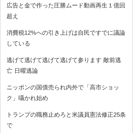
広告と金で作った圧勝ムード動画再生１億回
超え
消費税12%への引き上げは自民ですでに議論
している
逃げて逃げて逃げて逃げて参ります 敵前逃
亡 日曜逃論
ニッポンの国債売られ内外で「高市ショッ
ク」囁かれ始め
トランプの職務止めろと米議員憲法修正25条
で