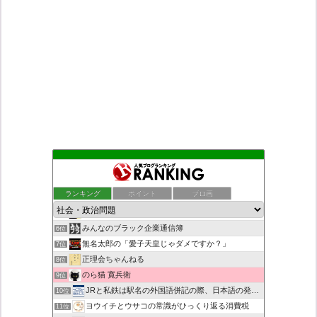
もえるあじあ
2位
死神タカ位置サナエのオイルショックドクトリン憲法改悪計画！
3位
ランキング
ポイント
ブロ画
恥を知れ、恥を
4位
ダリチョコ dalichoko
5位
みんなのブラック企業通信簿
6位
無名太郎の「愛子天皇じゃダメですか？」
7位
正理会ちゃんねる
8位
のら猫 寛兵衛
9位
JRと私鉄は駅名の外国語併記の際、日本語の発音/…
10位
ヨウイチとウサコの常識がひっくり返る消費税
11位