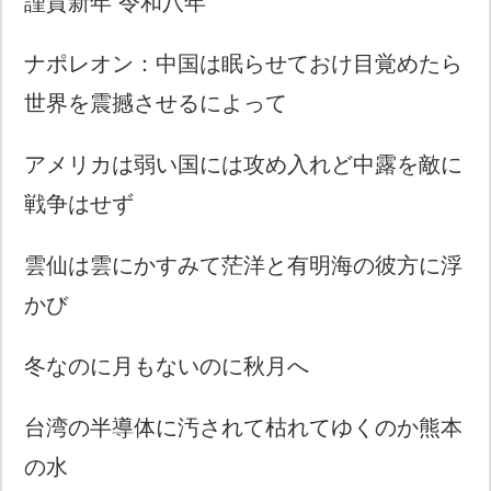
謹賀新年 令和八年
ナポレオン：中国は眠らせておけ目覚めたら
世界を震撼させるによって
アメリカは弱い国には攻め入れど中露を敵に
戦争はせず
雲仙は雲にかすみて茫洋と有明海の彼方に浮
かび
冬なのに月もないのに秋月へ
台湾の半導体に汚されて枯れてゆくのか熊本
の水