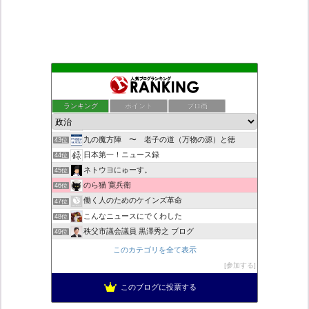
◎ 浮輪浮遊録 ◎
39位
村野瀬玲奈の秘書課広報室
40位
ランキング
ポイント
ブロ画
デモや街宣のお供に！プラカード無料素材
41位
ついっちゃが速報
42位
九の魔方陣 〜 老子の道（万物の源）と徳
43位
日本第一！ニュース録
44位
ネトウヨにゅーす。
45位
のら猫 寛兵衛
46位
働く人のためのケインズ革命
47位
こんなニュースにでくわした
48位
秩父市議会議員 黒澤秀之 ブログ
49位
営業せきやんの憂鬱
50位
このカテゴリを全て表示
自民党工作員の異常なネット活動
51位
参加する
柏の住人
52位
このブログに投票する
新！脱「愛国カルト」のススメ
53位