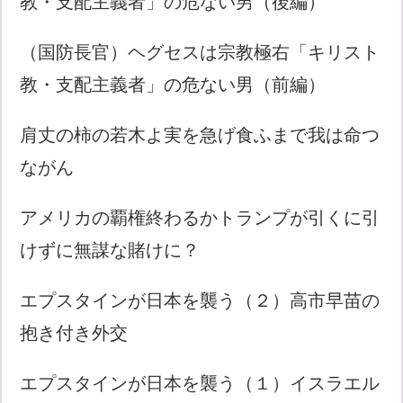
教・支配主義者」の危ない男（後編）
（国防長官）ヘグセスは宗教極右「キリスト
教・支配主義者」の危ない男（前編）
肩丈の柿の若木よ実を急げ食ふまで我は命つ
ながん
アメリカの覇権終わるかトランプが引くに引
けずに無謀な賭けに？
エプスタインが日本を襲う（２）高市早苗の
抱き付き外交
エプスタインが日本を襲う（１）イスラエル