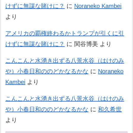
けずに無謀な賭けに？
に
Noraneko Kambei
より
アメリカの覇権終わるかトランプが引くに引
けずに無謀な賭けに？
に
関谷博美
より
こんこんと水湧き出ずる八景水谷（はけのみ
や）小春日和ののどかなるかな
に
Noraneko
Kambei
より
こんこんと水湧き出ずる八景水谷（はけのみ
や）小春日和ののどかなるかな
に
和久希世
より