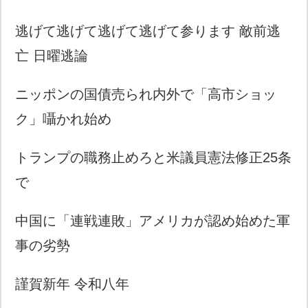
逃げて逃げて逃げて逃げて参ります 敵前逃
亡 日曜逃論
ニッポンの国債売られ内外で「高市ショッ
ク」囁かれ始め
トランプの職務止めろと米議員憲法修正25条
で
中国に「連戦連敗」アメリカが認め始めた軍
事の劣勢
謹賀新年 令和八年