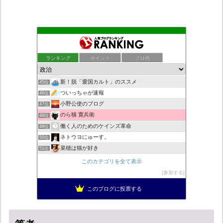
こんなニュースにでくわした
41位
老子の道（万物の源）と徳 ＝大本神諭の一輪＋日月神示の神一厘
42位
ランキング
ポイント
ブロ画
日本第一！ニュース録
43位
デモや街宣のお供に！プラカード無料素材
44位
新！脱「愛国カルト」のススメ
45位
ついっちゃが速報
46位
小野公使のブログ
47位
のら猫 寛兵衛
48位
働く人のためのケインズ革命
49位
ネトウヨにゅーす。
50位
菜穂は猫が好き
51位
自民党工作員の異常なネット活動
52位
このカテゴリを全て表示
柏の住人
53位
参加する
秩父市議会議員 黒澤秀之 ブログ
54位
このブログに投票する
営業せきやんの憂鬱
55位