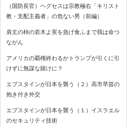
（国防長官）ヘグセスは宗教極右「キリスト
教・支配主義者」の危ない男（前編）
肩丈の柿の若木よ実を急げ食ふまで我は命つ
ながん
アメリカの覇権終わるかトランプが引くに引
けずに無謀な賭けに？
エプスタインが日本を襲う（２）高市早苗の
抱き付き外交
エプスタインが日本を襲う（１）イスラエル
のセキュリティ技術