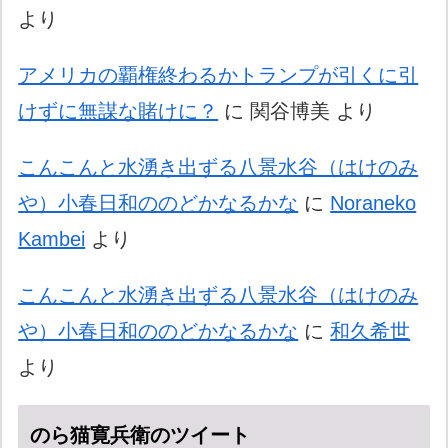
より
アメリカの覇権終わるかトランプが引くに引
けずに無謀な賭けに？
に
関谷博美
より
こんこんと水湧き出ずる八景水谷（はけのみ
や）小春日和ののどかなるかな
に
Noraneko
Kambei
より
こんこんと水湧き出ずる八景水谷（はけのみ
や）小春日和ののどかなるかな
に
和久希世
より
のら猫寛兵衛のツイート