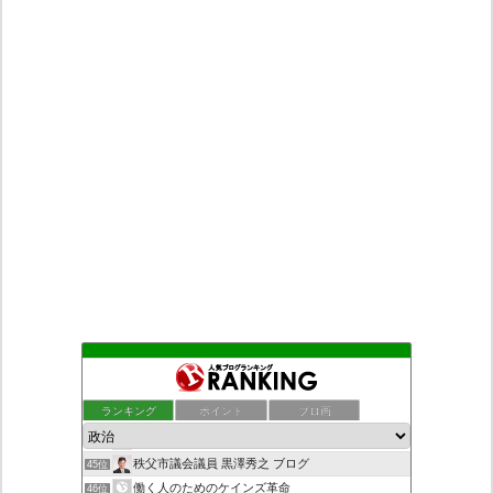
日本第一！ニュース録
41位
デモや街宣のお供に！プラカード無料素材
42位
ランキング
ポイント
ブロ画
ついっちゃが速報
43位
九の魔方陣 〜 老子の道（万物の源）と徳
44位
秩父市議会議員 黒澤秀之 ブログ
45位
働く人のためのケインズ革命
46位