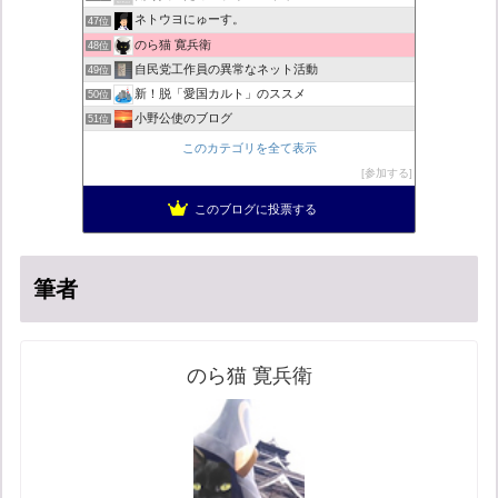
ネトウヨにゅーす。
47位
のら猫 寛兵衛
48位
自民党工作員の異常なネット活動
49位
新！脱「愛国カルト」のススメ
50位
小野公使のブログ
51位
こんなニュースにでくわした
52位
このカテゴリを全て表示
営業せきやんの憂鬱
53位
参加する
柏の住人
54位
このブログに投票する
菜穂は猫が好き
55位
筆者
のら猫 寛兵衛