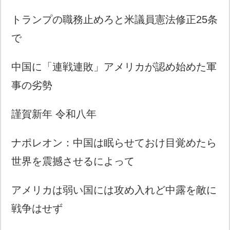
トランプの職務止めろと米議員憲法修正25条
で
中国に「連戦連敗」アメリカが認め始めた軍
事の劣勢
謹賀新年 令和八年
ナポレオン：中国は眠らせておけ目覚めたら
世界を震撼させるによって
アメリカは弱い国には攻め入れど中露を敵に
戦争はせず