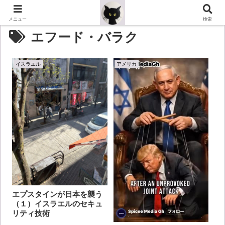
メニュー
検索
エフード・バラク
イスラエル
アメリカ
エプスタインが日本を襲う
（１）イスラエルのセキュ
リティ技術