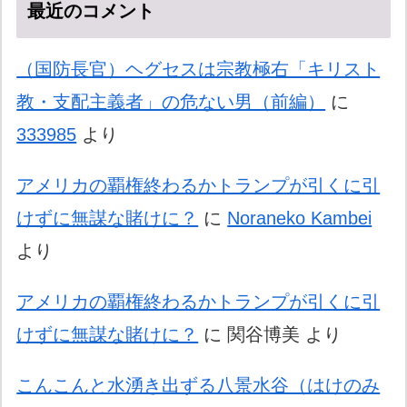
最近のコメント
（国防長官）ヘグセスは宗教極右「キリスト
教・支配主義者」の危ない男（前編）
に
333985
より
アメリカの覇権終わるかトランプが引くに引
けずに無謀な賭けに？
に
Noraneko Kambei
より
アメリカの覇権終わるかトランプが引くに引
けずに無謀な賭けに？
に
関谷博美
より
こんこんと水湧き出ずる八景水谷（はけのみ