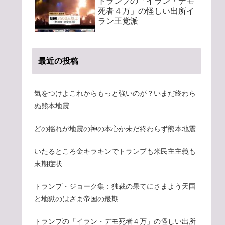
トランプの「イラン・デモ
死者４万」の怪しい出所イ
ラン王党派
最近の投稿
気をつけよこれからもっと強いのが？いまだ終わら
ぬ熊本地震
どの揺れが地震の神の本心か未だ終わらず熊本地震
いたるところ金キラキンでトランプも米民主主義も
末期症状
トランプ・ジョーク集：独裁の果てにさまよう天国
と地獄のはざま帝国の最期
トランプの「イラン・デモ死者４万」の怪しい出所