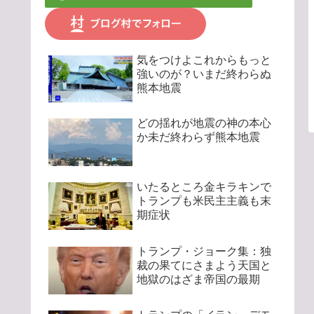
気をつけよこれからもっと
強いのが？いまだ終わらぬ
熊本地震
どの揺れが地震の神の本心
か未だ終わらず熊本地震
いたるところ金キラキンで
トランプも米民主主義も末
期症状
トランプ・ジョーク集：独
裁の果てにさまよう天国と
地獄のはざま帝国の最期