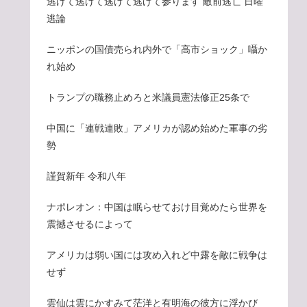
逃げて逃げて逃げて逃げて参ります 敵前逃亡 日曜
逃論
ニッポンの国債売られ内外で「高市ショック」囁か
れ始め
トランプの職務止めろと米議員憲法修正25条で
中国に「連戦連敗」アメリカが認め始めた軍事の劣
勢
謹賀新年 令和八年
ナポレオン：中国は眠らせておけ目覚めたら世界を
震撼させるによって
アメリカは弱い国には攻め入れど中露を敵に戦争は
せず
雲仙は雲にかすみて茫洋と有明海の彼方に浮かび