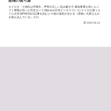
政権の後ろ盾
カイロ大「小池氏は卒業生」声明の正しい読み解き方 都知事選を前にエジ
プト軍閥が切った外交カードJBpress(日本ビジネスプレス) ケイロの違うカ
イロ大学JBPRESSの記事を読むと小池の強気が分かる（背後に大変なもの
を抱え込んでいる）その...
2020.06.14