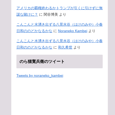
アメリカの覇権終わるかトランプが引くに引けずに無
謀な賭けに？
に
関谷博美
より
こんこんと水湧き出ずる八景水谷（はけのみや）小春
日和ののどかなるかな
に
Noraneko Kambei
より
こんこんと水湧き出ずる八景水谷（はけのみや）小春
日和ののどかなるかな
に
和久希世
より
のら猫寛兵衛のツイート
Tweets by noraneko_kambei