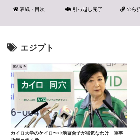
表紙・目次
引っ越し完了
のら猫
エジプト
国内政治
カイロ大学のケイロ〜小池百合子が強気なわけ 軍事