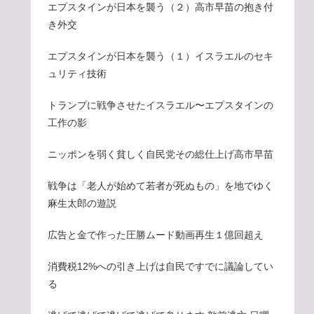
エプスタインが日本を襲う（２）高市早苗の抱き付
き外交
エプスタインが日本を襲う（１）イスラエルのセキ
ュリティ技術
トランプに戦争させたイスラエル〜エプスタインの
工作の影
ニッポンを弱く貧しく自民党その総仕上げ高市早苗
戦争は「老人が始めて若者が死ぬもの」を地でゆく
麻生太郎の遊説
広告と金で作った圧勝ムード動画再生１億回超え
消費税12%への引き上げは自民ですでに議論してい
る