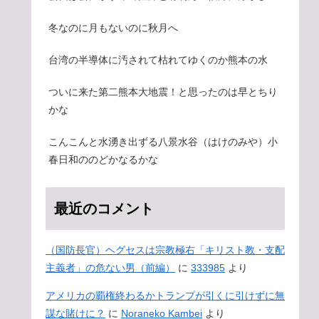
冬なのに月もないのに秋月へ
台湾の半導体に汚されて枯れてゆくのか熊本の水
ついに来た第二熊本大地震！と思ったのは早とちり
かな
こんこんと水湧き出ずる八景水谷（はけのみや）小
春日和ののどかなるかな
最近のコメント
（国防長官）ヘグセスは宗教極右「キリスト教・支配
主義者」の危ない男（前編）
に
333985
より
アメリカの覇権終わるかトランプが引くに引けずに無
謀な賭けに？
に
Noraneko Kambei
より