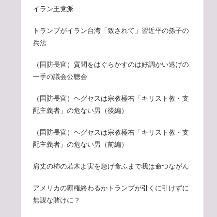
イラン王党派
トランプがイラン台湾「致されて」習近平の孫子の
兵法
（国防長官）質問をはぐらかすのは好調かい逃げの
一手の議会公聴会
（国防長官）ヘグセスは宗教極右「キリスト教・支
配主義者」の危ない男（後編）
（国防長官）ヘグセスは宗教極右「キリスト教・支
配主義者」の危ない男（前編）
肩丈の柿の若木よ実を急げ食ふまで我は命つながん
アメリカの覇権終わるかトランプが引くに引けずに
無謀な賭けに？