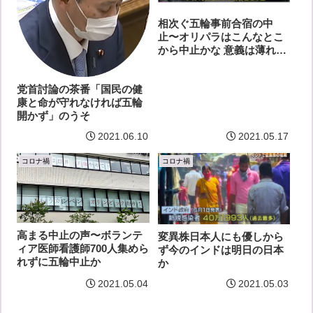
相次ぐ五輪事前合宿の中
止〜オリパラはこんなとこ
から中止かな 意義は薄れて
公平でもなし
党首討論の茶番「国民の健
康と命が守れなければ五輪
開かず」のうそ
2021.06.10
2021.05.17
コロナ禍
コロナ禍
高まる中止の声〜ボランテ
変異株日本人にも優しから
ィア医師看護師700人集めら
ず今のインドは明日の日本
れずに五輪中止か
か
2021.05.04
2021.05.03