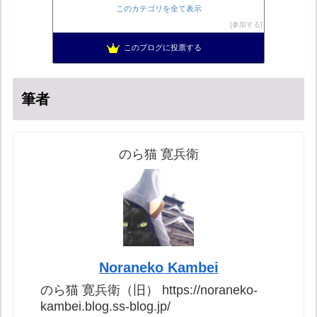
小野公使のブログ
52位
このカテゴリを全て表示
営業せきやんの憂鬱
53位
参加する
菜穂は猫が好き
54位
このブログに投票する
柏の住人
55位
筆者
のら猫 寛兵衛
Noraneko Kambei
のら猫 寛兵衛（旧） https://noraneko-
kambei.blog.ss-blog.jp/