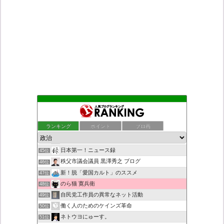
デモや街宣のお供に！プラカード無料素材
41位
ついっちゃが速報
42位
ランキング
ポイント
ブロ画
道（万物の源）に返る動き〜一輪の九つ花「老子の道と徳」が咲く
43位
こんなニュースにでくわした
44位
日本第一！ニュース録
45位
秩父市議会議員 黒澤秀之 ブログ
46位
新！脱「愛国カルト」のススメ
47位
のら猫 寛兵衛
48位
自民党工作員の異常なネット活動
49位
働く人のためのケインズ革命
50位
ネトウヨにゅーす。
51位