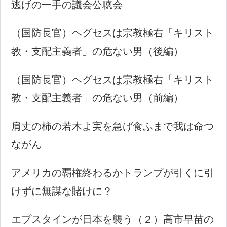
逃げの一手の議会公聴会
（国防長官）ヘグセスは宗教極右「キリスト
教・支配主義者」の危ない男（後編）
（国防長官）ヘグセスは宗教極右「キリスト
教・支配主義者」の危ない男（前編）
肩丈の柿の若木よ実を急げ食ふまで我は命つ
ながん
アメリカの覇権終わるかトランプが引くに引
けずに無謀な賭けに？
エプスタインが日本を襲う（２）高市早苗の