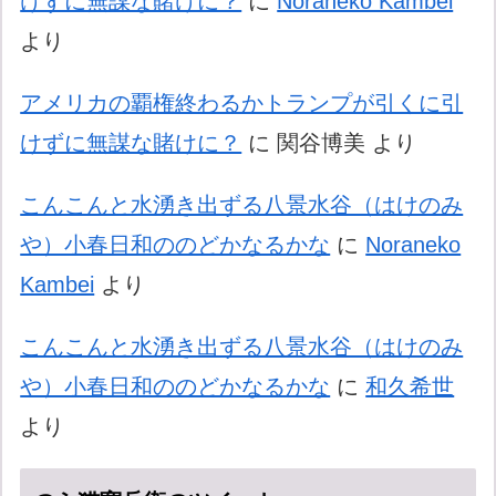
けずに無謀な賭けに？
に
Noraneko Kambei
より
アメリカの覇権終わるかトランプが引くに引
けずに無謀な賭けに？
に
関谷博美
より
こんこんと水湧き出ずる八景水谷（はけのみ
や）小春日和ののどかなるかな
に
Noraneko
Kambei
より
こんこんと水湧き出ずる八景水谷（はけのみ
や）小春日和ののどかなるかな
に
和久希世
より