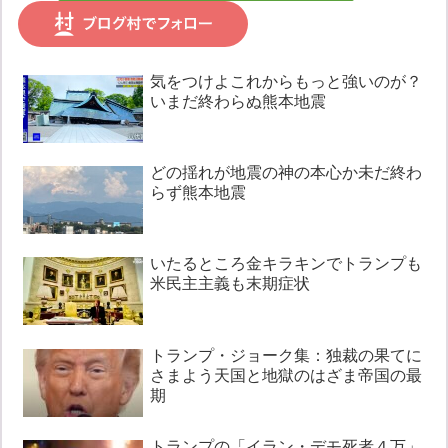
気をつけよこれからもっと強いのが？
いまだ終わらぬ熊本地震
どの揺れが地震の神の本心か未だ終わ
らず熊本地震
いたるところ金キラキンでトランプも
米民主主義も末期症状
トランプ・ジョーク集：独裁の果てに
さまよう天国と地獄のはざま帝国の最
期
トランプの「イラン・デモ死者４万」