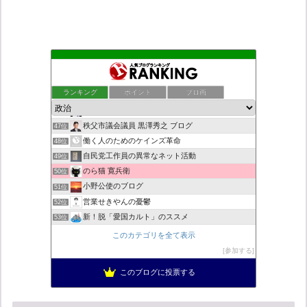
一輪の九の魔方陣「老子の道と徳（言霊の経綸）」の花が咲く
43位
ついっちゃが速報
44位
ランキング
ポイント
ブロ画
こんなニュースにでくわした
45位
ネトウヨにゅーす。
46位
秩父市議会議員 黒澤秀之 ブログ
47位
働く人のためのケインズ革命
48位
自民党工作員の異常なネット活動
49位
のら猫 寛兵衛
50位
小野公使のブログ
51位
営業せきやんの憂鬱
52位
新！脱「愛国カルト」のススメ
53位
菜穂は猫が好き
54位
このカテゴリを全て表示
柏の住人
55位
参加する
集団ストーカー問題を克服する
56位
このブログに投票する
ねずさんの学ぼう日本
57位