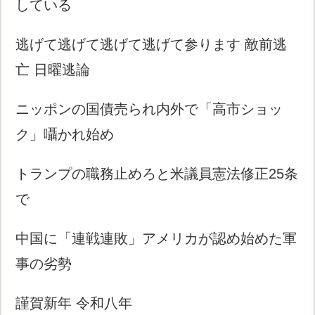
している
逃げて逃げて逃げて逃げて参ります 敵前逃
亡 日曜逃論
ニッポンの国債売られ内外で「高市ショッ
ク」囁かれ始め
トランプの職務止めろと米議員憲法修正25条
で
中国に「連戦連敗」アメリカが認め始めた軍
事の劣勢
謹賀新年 令和八年