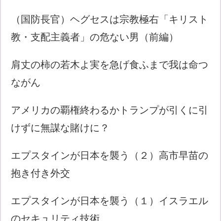
（国防長官）ヘグセスは宗教極右「キリスト
教・支配主義者」の危ない男（前編）
肩丈の柿の若木よ実を急げ食ふまで我は命つ
ながん
アメリカの覇権終わるかトランプが引くに引
けずに無謀な賭けに？
エプスタインが日本を襲う（２）高市早苗の
抱き付き外交
エプスタインが日本を襲う（１）イスラエル
のセキュリティ技術