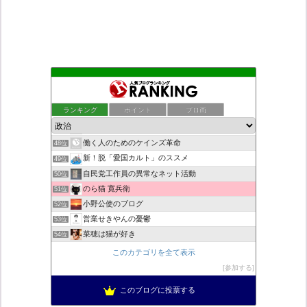
ネトウヨにゅーす。
44位
ついっちゃが速報
45位
ランキング
ポイント
ブロ画
こんなニュースにでくわした
46位
秩父市議会議員 黒澤秀之 ブログ
47位
働く人のためのケインズ革命
48位
新！脱「愛国カルト」のススメ
49位
自民党工作員の異常なネット活動
50位
のら猫 寛兵衛
51位
小野公使のブログ
52位
営業せきやんの憂鬱
53位
菜穂は猫が好き
54位
柏の住人
55位
このカテゴリを全て表示
集団ストーカー問題を克服する
56位
参加する
ブリキ屋
57位
このブログに投票する
ねずさんの学ぼう日本
58位