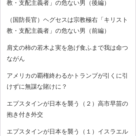
教・支配主義者」の危ない男（後編）
（国防長官）ヘグセスは宗教極右「キリスト
教・支配主義者」の危ない男（前編）
肩丈の柿の若木よ実を急げ食ふまで我は命つ
ながん
アメリカの覇権終わるかトランプが引くに引
けずに無謀な賭けに？
エプスタインが日本を襲う（２）高市早苗の
抱き付き外交
エプスタインが日本を襲う（１）イスラエル