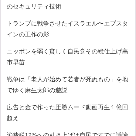
のセキュリティ技術
トランプに戦争させたイスラエル〜エプスタ
インの工作の影
ニッポンを弱く貧しく自民党その総仕上げ高
市早苗
戦争は「老人が始めて若者が死ぬもの」を地
でゆく麻生太郎の遊説
広告と金で作った圧勝ムード動画再生１億回
超え
消費税12%への引き上げは自民ですでに議論