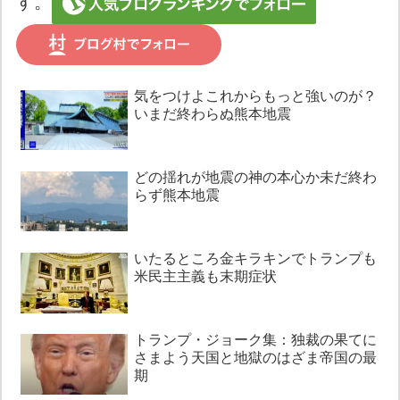
す。
気をつけよこれからもっと強いのが？
いまだ終わらぬ熊本地震
どの揺れが地震の神の本心か未だ終わ
らず熊本地震
いたるところ金キラキンでトランプも
米民主主義も末期症状
トランプ・ジョーク集：独裁の果てに
さまよう天国と地獄のはざま帝国の最
期