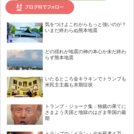
気をつけよこれからもっと強いのが？
いまだ終わらぬ熊本地震
どの揺れが地震の神の本心か未だ終わ
らず熊本地震
いたるところ金キラキンでトランプも
米民主主義も末期症状
トランプ・ジョーク集：独裁の果てに
さまよう天国と地獄のはざま帝国の最
期
トランプの「イラン・デモ死者４万」