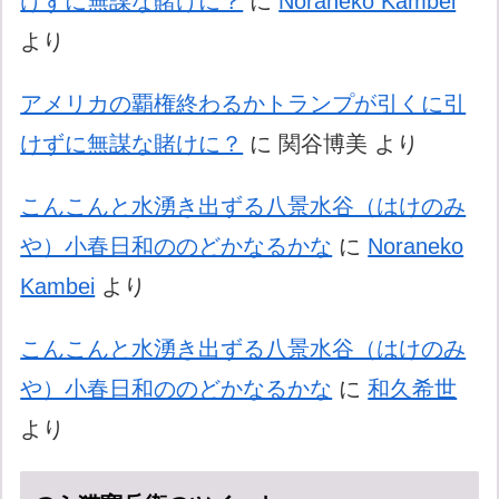
けずに無謀な賭けに？
に
Noraneko Kambei
より
アメリカの覇権終わるかトランプが引くに引
けずに無謀な賭けに？
に
関谷博美
より
こんこんと水湧き出ずる八景水谷（はけのみ
や）小春日和ののどかなるかな
に
Noraneko
Kambei
より
こんこんと水湧き出ずる八景水谷（はけのみ
や）小春日和ののどかなるかな
に
和久希世
より