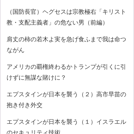
（国防長官）ヘグセスは宗教極右「キリスト
教・支配主義者」の危ない男（前編）
肩丈の柿の若木よ実を急げ食ふまで我は命つ
ながん
アメリカの覇権終わるかトランプが引くに引
けずに無謀な賭けに？
エプスタインが日本を襲う（２）高市早苗の
抱き付き外交
エプスタインが日本を襲う（１）イスラエル
のセキュリティ技術