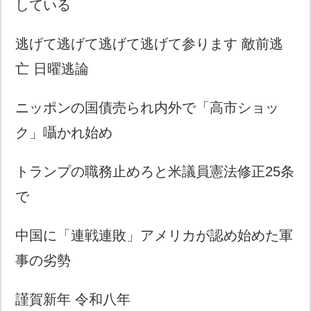
している
逃げて逃げて逃げて逃げて参ります 敵前逃
亡 日曜逃論
ニッポンの国債売られ内外で「高市ショッ
ク」囁かれ始め
トランプの職務止めろと米議員憲法修正25条
で
中国に「連戦連敗」アメリカが認め始めた軍
事の劣勢
謹賀新年 令和八年