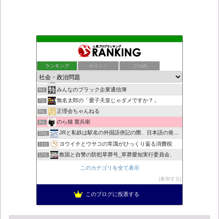
もえるあじあ
2位
死神タカ位置サナエのオイルショックドクトリン憲法改悪計画！
3位
ランキング
ポイント
ブロ画
恥を知れ、恥を
4位
ダリチョコ dalichoko
5位
みんなのブラック企業通信簿
6位
無名太郎の「愛子天皇じゃダメですか？」
7位
正理会ちゃんねる
8位
のら猫 寛兵衛
9位
JRと私鉄は駅名の外国語併記の際、日本語の発音/…
10位
ヨウイチとウサコの常識がひっくり返る消費税
11位
救国と自警の防犯草莽号_草莽愛知実行委員会、
12位
マイナンバー導入診断
13位
このカテゴリを全て表示
日本の覚醒
14位
参加する
迷惑以外の何ものでもない集団ストーカー
15位
このブログに投票する
バックストリートを歩く影の独り言
16位