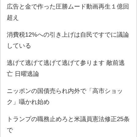
広告と金で作った圧勝ムード動画再生１億回
超え
消費税12%への引き上げは自民ですでに議論
している
逃げて逃げて逃げて逃げて参ります 敵前逃
亡 日曜逃論
ニッポンの国債売られ内外で「高市ショッ
ク」囁かれ始め
トランプの職務止めろと米議員憲法修正25条
で