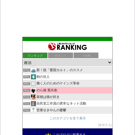
老子の道（万物の源）と徳 ＝大本神諭の一輪＋日月神示の神一厘
43位
ついっちゃが速報
44位
ランキング
ポイント
ブロ画
デモや街宣のお供に！プラカード無料素材
45位
小野公使のブログ
46位
新！脱「愛国カルト」のススメ
47位
柏の住人
48位
働く人のためのケインズ革命
49位
のら猫 寛兵衛
50位
菜穂は猫が好き
51位
自民党工作員の異常なネット活動
52位
営業せきやんの憂鬱
53位
ネトウヨにゅーす。
54位
このカテゴリを全て表示
ねずさんの学ぼう日本
55位
参加する
秩父市議会議員 黒澤秀之 ブログ
56位
このブログに投票する