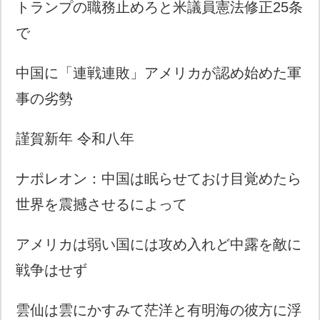
トランプの職務止めろと米議員憲法修正25条
で
中国に「連戦連敗」アメリカが認め始めた軍
事の劣勢
謹賀新年 令和八年
ナポレオン：中国は眠らせておけ目覚めたら
世界を震撼させるによって
アメリカは弱い国には攻め入れど中露を敵に
戦争はせず
雲仙は雲にかすみて茫洋と有明海の彼方に浮