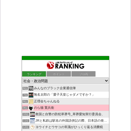
もえるあじあ
2位
ダリチョコ dalichoko
3位
ランキング
ポイント
ブロ画
死神タカ位置サナエのオイルショックドクトリン憲法改悪計画！
4位
恥を知れ、恥を
5位
みんなのブラック企業通信簿
6位
無名太郎の「愛子天皇じゃダメですか？」
7位
正理会ちゃんねる
8位
のら猫 寛兵衛
9位
救国と自警の防犯草莽号_草莽愛知実行委員会、
10位
JRと私鉄は駅名の外国語併記の際、日本語の発音/…
11位
ヨウイチとウサコの常識がひっくり返る消費税
12位